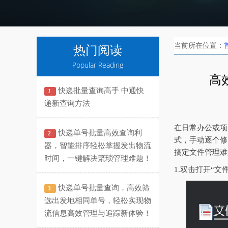
当前所在位置：
热门阅读
Popular Reading
高
快递批量查询高手 中通快
1
递新查询方法
在日常办公或项
快递单号批量高效查询利
2
式，手动逐个修
器，智能排序轻松掌握发出物流
搞定文件管理难
时间，一键解决繁琐管理难题！
1.双击打开“
快递单号批量查询，高效筛
3
选出发地相同单号，轻松实现物
流信息高效管理与追踪新体验！