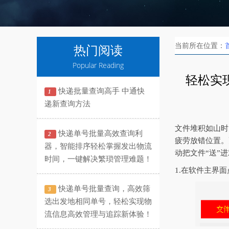
当前所在位置：
热门阅读
Popular Reading
轻松实
快递批量查询高手 中通快
1
递新查询方法
文件堆积如山时
快递单号批量高效查询利
2
疲劳放错位置。
器，智能排序轻松掌握发出物流
动把文件“送”
时间，一键解决繁琐管理难题！
1.在软件主界
快递单号批量查询，高效筛
3
选出发地相同单号，轻松实现物
流信息高效管理与追踪新体验！